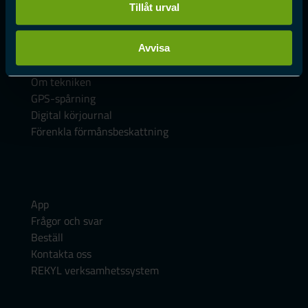
Tillåt urval
Meny
Avvisa
Hem
Om tekniken
GPS-spårning
Digital körjournal
Förenkla förmånsbeskattning
App
Frågor och svar
Beställ
Kontakta oss
REKYL verksamhetssystem