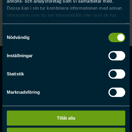
annons- och analysföretag som vi samarbetar med.
4
Tjänstebil
Dessa kan i sin tur kombinera informationen med annan
3
Förmånsbil
information som du har tillhandahållit eller som de har
samlat in när du har använt deras tjänster.
Samtyckesval
Nödvändig
Inställningar
Statistik
Kontakt
Marknadsföring
Schotte Systems AB
Husbyborgsvägen 1
752 28 Uppsala
Tillåt alla
info@gpssupport.eu
010-222 88 20