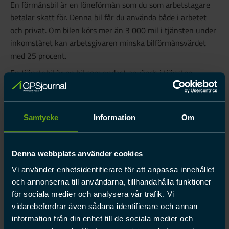
En förmånsbil är en löneförmån som du som arbetstagare
betalar skatt för. Denna bil får du använda både i arbetet
och privat. Om bilen körs mer än 3 000 mil i tjänsten under
inkomståret kan arbetsgivaren minska bilförmånsvärdet
med 25 procent.
En tjänstebil är en bil som endast används i tjänsten,
förutom att den tillåts att köras i ”ringa omfattning” privat.
Med detta menas maximalt 10 tillfällen eller maximalt 100
mil per år. Dessa privata resor är då skattefria.
Samtycke
Information
Om
Denna webbplats använder cookies
FAQ
Vi använder enhetsidentifierare för att anpassa innehållet
och annonserna till användarna, tillhandahålla funktioner
2
Allmänt
för sociala medier och analysera vår trafik. Vi
5
Lagar och regler
vidarebefordrar även sådana identifierare och annan
information från din enhet till de sociala medier och
8
GPSJournal