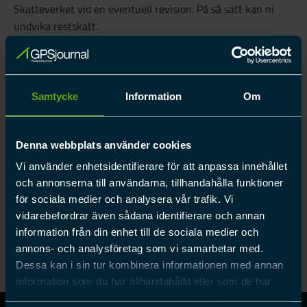
Skatteverket vid en eventuell revision. På så sätt kan ni
undvika restskatt.
FAQ
Samtycke
Information
Om
2
Allmänt
Denna webbplats använder cookies
5
Lagar och regler
Vi använder enhetsidentifierare för att anpassa innehållet
8
GPSJournal
och annonserna till användarna, tillhandahålla funktioner
4
Tjänstebil
för sociala medier och analysera vår trafik. Vi
3
Förmånsbil
vidarebefordrar även sådana identifierare och annan
information från din enhet till de sociala medier och
annons- och analysföretag som vi samarbetar med.
Dessa kan i sin tur kombinera informationen med annan
information som du har tillhandahållit eller som de har
samlat in när du har använt deras tjänster.